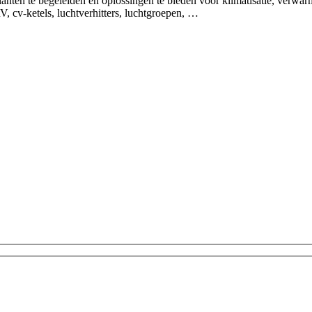
ten te begeleiden en oplossingen te bieden voor klimatisatie, verwarmin
 cv-ketels, luchtverhitters, luchtgroepen, …