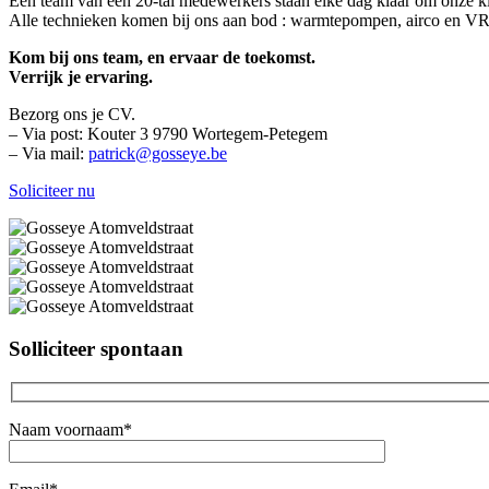
Een team van een 20-tal medewerkers staan elke dag klaar om onze klan
Alle technieken komen bij ons aan bod : warmtepompen, airco en VRV,
Kom bij ons team, en ervaar de toekomst.
Verrijk je ervaring.
Bezorg ons je CV.
– Via post: Kouter 3 9790 Wortegem-Petegem
– Via mail:
patrick@gosseye.be
Soliciteer nu
Solliciteer spontaan
Naam voornaam*