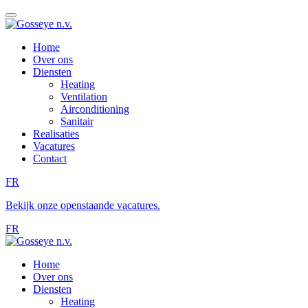
Home
Over ons
Diensten
Heating
Ventilation
Airconditioning
Sanitair
Realisaties
Vacatures
Contact
FR
Bekijk onze openstaande vacatures.
FR
Home
Over ons
Diensten
Heating